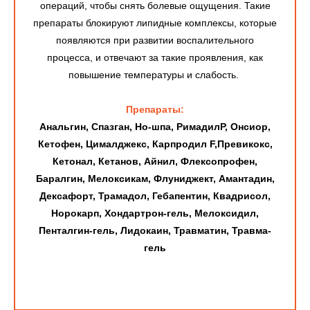
операций, чтобы снять болевые ощущения. Такие
препараты блокируют липидные комплексы, которые
появляются при развитии воспалительного
процесса, и отвечают за такие проявления, как
повышение температуры и слабость.
Препараты:
Анальгин, Спазган, Но-шпа, РимадилР, Онсиор,
Кетофен, Цималджекс, Карпродил F,Превикокс,
Кетонал, Кетанов, Айнил, Флексопрофен,
Баралгин, Мелоксикам, Флуниджект, Амантадин,
Дексафорт, Трамадол, Гебапентин, Квадрисол,
Норокарп, Хондартрон-гель, Мелоксидил,
Пенталгин-гель, Лидокаин, Травматин, Травма-
гель