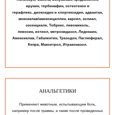
ирунин, тербинафин, остеогенон и
терафлекс, диоксидин и хлоргексидин, адвантан,
моксиклав/амоксициллин, карсил, эслиал,
ээсенциале, Тобрекс, левомиколь,
левосин, ихтиол, метронидазол, Лидокаин,
Амоксиклав, Габапентин, Тразодон, Паглюферал,
Кепра, Макситрол, Итраконазол.
АНАЛЬГЕТИКИ
Применяют животным, испытывающим боль,
например после травмы, а также после проведенных