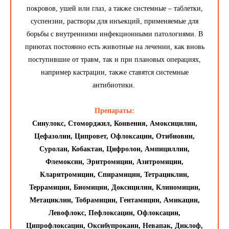
покровов, ушей или глаз, а также системные – таблетки,
суспензии, растворы для инъекций, применяемые для
борьбы с внутренними инфекционными патологиями. В
приютах постоянно есть животные на лечении, как вновь
поступившие от травм, так и при плановых операциях,
например кастрации, также ставятся системные
антибиотики.
Препараты:
Синулокс, Стоморджил, Конвения, Амоксицилин,
Цефазолин, Ципровет, Офлоксацин, Отибиовин,
Суролан, Кобактан, Цифролон, Ампициллин,
Флемоксин, Эритромицин, Азитромицин,
Кларитромицин, Спирамицин, Тетрациклин,
Террамицин, Биомицин, Доксицилин, Клиномицин,
Метациклин, Тобрамицин, Гентамицин, Амикацин,
Левофлокс, Пефлоксацин, Офлоксацин,
Ципрофлоксацин, Оксибупрокаин, Невапак, Диклоф,