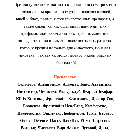
При поступлении животного в приют, оно осматривается
ветеринарным врачом и в случае выявления клещей,
вшей и блох, применяются лекарственные препараты, а
также спреи, капли, ошейники, шампуни. Для
профилактики необходимо осматривать животное
эпизодически на предмет выявления экто-паразитов,
которые вредны не только для животного, но и для
человека, (так как являются переносчиками опасных
заболеваний).
Препараты:
Селафорт, Адвантейдж, Адвокат, Барс, Адвантикс,
Инспектор, Чистотел, Рольф клуб, Beaphar Беафар,
Kiltix Килтикс, Фронтлайн, Фитоэлита, Доктор Zoo,
Бравекто, Фронтлайн НексГард, Комфортис,
Ивермектин, Эпримек, Люфенурон, Trixie, Барьер,
Golden Defence, Hartz, БлохНэт, Pfizer, Inspector,
Beaphar, Чистотел, Барс Форте, Луговой, Дана,