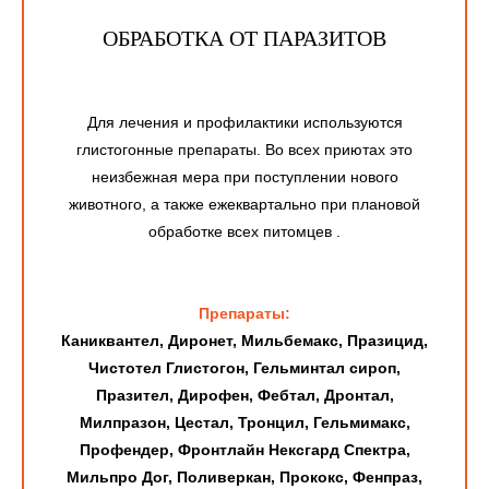
ОБРАБОТКА ОТ ПАРАЗИТОВ
Для лечения и профилактики используются
глистогонные препараты. Во всех приютах это
неизбежная мера при поступлении нового
животного, а также ежеквартально при плановой
обработке всех питомцев .
Препараты:
Каниквантел, Диронет, Мильбемакс, Празицид,
Чистотел Глистогон, Гельминтал сироп,
Празител, Дирофен, Фебтал, Дронтал,
Милпразон, Цестал, Тронцил, Гельмимакс,
Профендер, Фронтлайн Нексгард Спектра,
Мильпро Дог, Поливеркан, Прококс, Фенпраз,